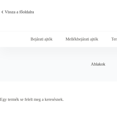
Skip
to
content
Vissza a főoldalra
Bejárati ajtók
Mellékbejárati ajtók
Ter
Ablakok
Egy termék se felelt meg a keresésnek.