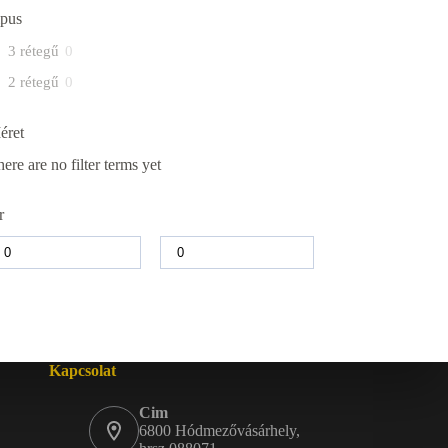
ipus
3 rétegű
0
2 rétegű
0
éret
ere are no filter terms yet
r
Kapcsolat
Cim
6800 Hódmezővásárhely,