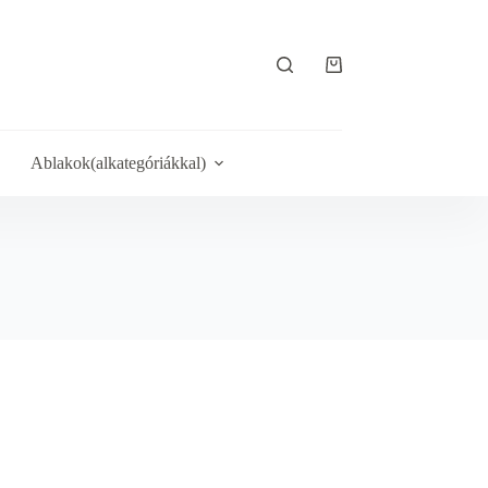
Shopping
cart
Ablakok(alkategóriákkal)