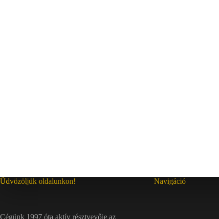
Üdvözöljük oldalunkon!
Navigáció
Cégünk 1997 óta aktív résztvevője az