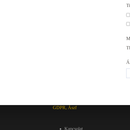
T
M
Th
Á
GDPR, Ászf
Kapcsolat